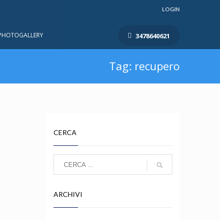
LOGIN
PHOTOGALLERY
3478640621
Tag: recupero
CERCA
ARCHIVI