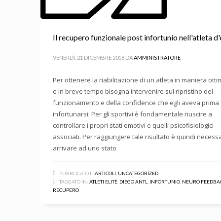
Il recupero funzionale post infortunio nell'atleta d'è
VENERDÌ, 21 DICEMBRE 2018
DA
AMMINISTRATORE
Per ottenere la riabilitazione di un atleta in maniera otti
e in breve tempo bisogna intervenire sul ripristino del
funzionamento e della confidence che egli aveva prima 
infortunarsi. Per gli sportivi è fondamentale riuscire a
controllare i propri stati emotivi e quelli psicofisiologici
associati. Per raggiungere tale risultato è quindi necess
arrivare ad uno stato
PUBBLICATO IL
ARTICOLI
,
UNCATEGORIZED
TAGGATO IN:
ATLETI ELITÈ
,
DIEGO ANTL
,
INFORTUNIO
,
NEURO FEEDBA
RECUPERO