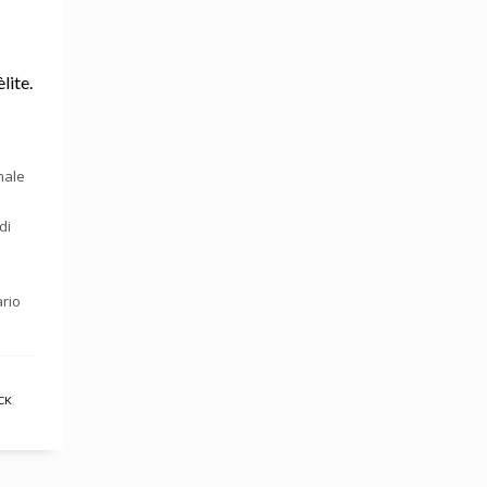
lite.
male
di
ario
CK
,