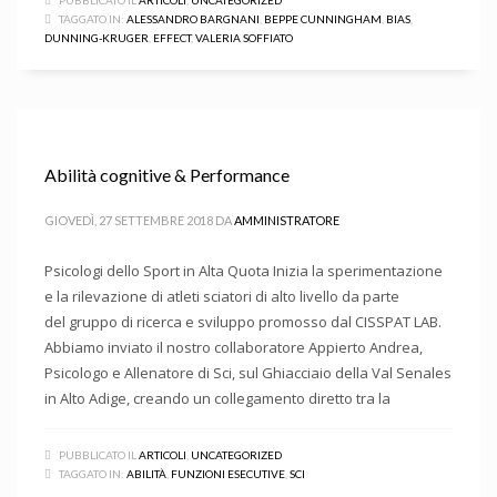
PUBBLICATO IL
ARTICOLI
,
UNCATEGORIZED
TAGGATO IN:
ALESSANDRO BARGNANI
,
BEPPE CUNNINGHAM
,
BIAS
,
DUNNING-KRUGER
,
EFFECT
,
VALERIA SOFFIATO
Abilità cognitive & Performance
GIOVEDÌ, 27 SETTEMBRE 2018
DA
AMMINISTRATORE
Psicologi dello Sport in Alta Quota Inizia la sperimentazione
e la rilevazione di atleti sciatori di alto livello da parte
del gruppo di ricerca e sviluppo promosso dal CISSPAT LAB.
Abbiamo inviato il nostro collaboratore Appierto Andrea,
Psicologo e Allenatore di Sci, sul Ghiacciaio della Val Senales
in Alto Adige, creando un collegamento diretto tra la
PUBBLICATO IL
ARTICOLI
,
UNCATEGORIZED
TAGGATO IN:
ABILITÀ
,
FUNZIONI ESECUTIVE
,
SCI