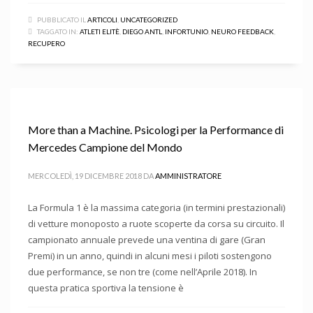
PUBBLICATO IL
ARTICOLI
,
UNCATEGORIZED
TAGGATO IN:
ATLETI ELITÈ
,
DIEGO ANTL
,
INFORTUNIO
,
NEURO FEEDBACK
,
RECUPERO
More than a Machine. Psicologi per la Performance di
Mercedes Campione del Mondo
MERCOLEDÌ, 19 DICEMBRE 2018
DA
AMMINISTRATORE
La Formula 1 è la massima categoria (in termini prestazionali)
di vetture monoposto a ruote scoperte da corsa su circuito. Il
campionato annuale prevede una ventina di gare (Gran
Premi) in un anno, quindi in alcuni mesi i piloti sostengono
due performance, se non tre (come nell’Aprile 2018). In
questa pratica sportiva la tensione è